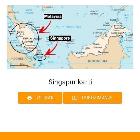
Singapur karti
print
system_update_alt
OTISAK
PREUZIMANJE