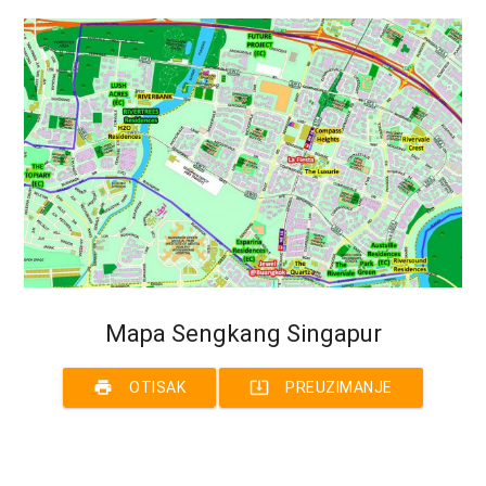
Mapa Sengkang Singapur
print
system_update_alt
OTISAK
PREUZIMANJE