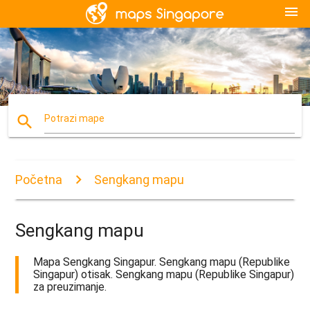
menu
search
Potrazi mape
Početna
Sengkang mapu
Sengkang mapu
Mapa Sengkang Singapur. Sengkang mapu (Republike
Singapur) otisak. Sengkang mapu (Republike Singapur)
za preuzimanje.