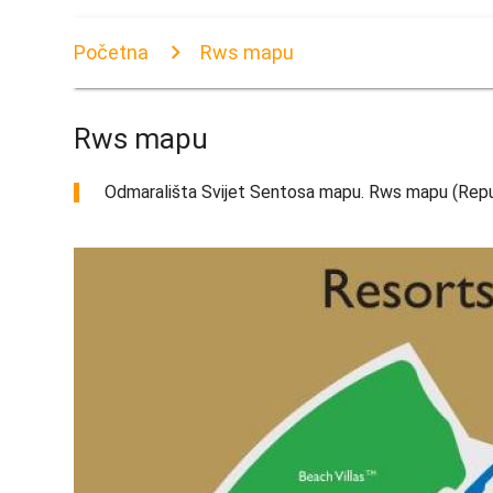
Početna
Rws mapu
Rws mapu
Odmarališta Svijet Sentosa mapu. Rws mapu (Repub