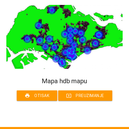
Mapa hdb mapu
print
system_update_alt
OTISAK
PREUZIMANJE